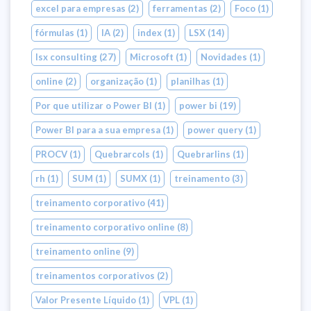
excel para empresas
(2)
ferramentas
(2)
Foco
(1)
fórmulas
(1)
IA
(2)
index
(1)
LSX
(14)
lsx consulting
(27)
Microsoft
(1)
Novidades
(1)
online
(2)
organização
(1)
planilhas
(1)
Por que utilizar o Power BI
(1)
power bi
(19)
Power BI para a sua empresa
(1)
power query
(1)
PROCV
(1)
Quebrarcols
(1)
Quebrarlins
(1)
rh
(1)
SUM
(1)
SUMX
(1)
treinamento
(3)
treinamento corporativo
(41)
treinamento corporativo online
(8)
treinamento online
(9)
treinamentos corporativos
(2)
Valor Presente Líquido
(1)
VPL
(1)