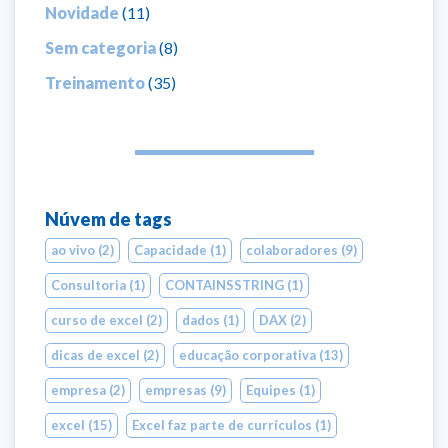
Novidade
(11)
Sem categoria
(8)
Treinamento
(35)
Núvem de tags
ao vivo
(2)
Capacidade
(1)
colaboradores
(9)
Consultoria
(1)
CONTAINSSTRING
(1)
curso de excel
(2)
dados
(1)
DAX
(2)
dicas de excel
(2)
educação corporativa
(13)
empresa
(2)
empresas
(9)
Equipes
(1)
excel
(15)
Excel faz parte de currículos
(1)