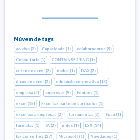
Núvem de tags
ao vivo
(2)
Capacidade
(1)
colaboradores
(9)
Consultoria
(1)
CONTAINSSTRING
(1)
curso de excel
(2)
dados
(1)
DAX
(2)
dicas de excel
(2)
educação corporativa
(13)
empresa
(2)
empresas
(9)
Equipes
(1)
excel
(15)
Excel faz parte de currículos
(1)
excel para empresas
(2)
ferramentas
(2)
Foco
(1)
fórmulas
(1)
IA
(2)
index
(1)
LSX
(14)
lsx consulting
(27)
Microsoft
(1)
Novidades
(1)