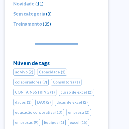
Novidade
(11)
Sem categoria
(8)
Treinamento
(35)
Núvem de tags
ao vivo
(2)
Capacidade
(1)
colaboradores
(9)
Consultoria
(1)
CONTAINSSTRING
(1)
curso de excel
(2)
dados
(1)
DAX
(2)
dicas de excel
(2)
educação corporativa
(13)
empresa
(2)
empresas
(9)
Equipes
(1)
excel
(15)