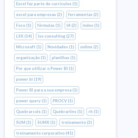
Excel faz parte de currículos
(1)
excel para empresas
(2)
ferramentas
(2)
Foco
(1)
fórmulas
(1)
IA
(2)
index
(1)
LSX
(14)
lsx consulting
(27)
Microsoft
(1)
Novidades
(1)
online
(2)
organização
(1)
planilhas
(1)
Por que utilizar o Power BI
(1)
power bi
(19)
Power BI para a sua empresa
(1)
power query
(1)
PROCV
(1)
Quebrarcols
(1)
Quebrarlins
(1)
rh
(1)
SUM
(1)
SUMX
(1)
treinamento
(3)
treinamento corporativo
(41)