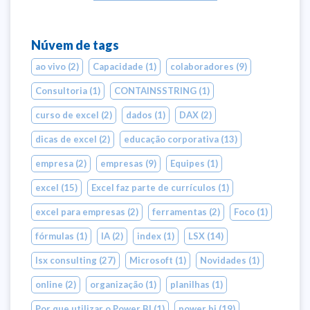
Núvem de tags
ao vivo
(2)
Capacidade
(1)
colaboradores
(9)
Consultoria
(1)
CONTAINSSTRING
(1)
curso de excel
(2)
dados
(1)
DAX
(2)
dicas de excel
(2)
educação corporativa
(13)
empresa
(2)
empresas
(9)
Equipes
(1)
excel
(15)
Excel faz parte de currículos
(1)
excel para empresas
(2)
ferramentas
(2)
Foco
(1)
fórmulas
(1)
IA
(2)
index
(1)
LSX
(14)
lsx consulting
(27)
Microsoft
(1)
Novidades
(1)
online
(2)
organização
(1)
planilhas
(1)
Por que utilizar o Power BI
(1)
power bi
(19)