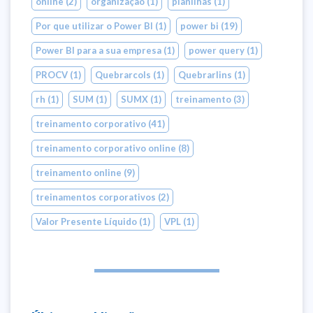
online
(2)
organização
(1)
planilhas
(1)
Por que utilizar o Power BI
(1)
power bi
(19)
Power BI para a sua empresa
(1)
power query
(1)
PROCV
(1)
Quebrarcols
(1)
Quebrarlins
(1)
rh
(1)
SUM
(1)
SUMX
(1)
treinamento
(3)
treinamento corporativo
(41)
treinamento corporativo online
(8)
treinamento online
(9)
treinamentos corporativos
(2)
Valor Presente Líquido
(1)
VPL
(1)